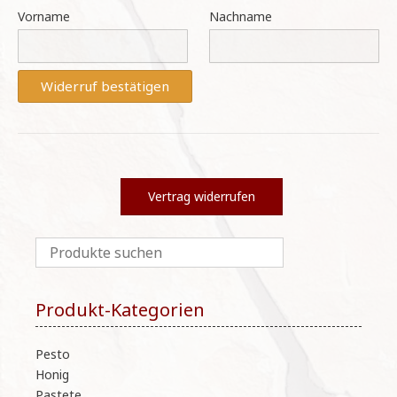
E-
Vorname
Nachname
Mail
(wiederholen)
*
Widerruf bestätigen
Vertrag widerrufen
Produkt-Kategorien
Pesto
Honig
Pastete