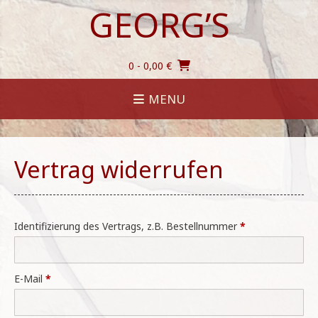
Skip
GEORG’S
to
content
0
- 0,00 €
MENU
Vertrag widerrufen
Identifizierung des Vertrags, z.B. Bestellnummer
*
E-Mail
*