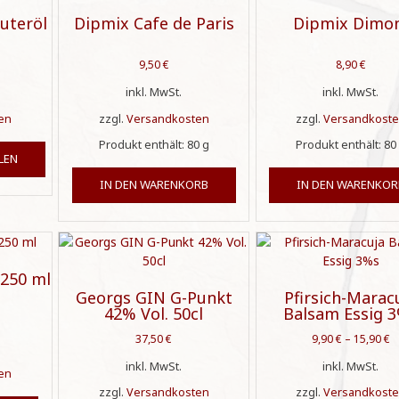
auf.
auf.
uteröl
Dipmix Cafe de Paris
Dipmix Dimo
Die
Die
Optionen
Optionen
können
können
9,50
€
8,90
€
auf
auf
inkl. MwSt.
inkl. MwSt.
der
der
Produktseite
Produktseite
en
zzgl.
Versandkosten
zzgl.
Versandkost
gewählt
gewählt
Dieses
Produkt enthält: 80
g
Produkt enthält: 80
werden
werden
LEN
Produkt
weist
IN DEN WARENKORB
IN DEN WARENKOR
mehrere
Varianten
auf.
Die
Optionen
 250 ml
können
Georgs GIN G-Punkt
Pfirsich-Marac
auf
42% Vol. 50cl
Balsam Essig 
der
37,50
€
9,90
€
–
15,90
€
Produktseite
gewählt
inkl. MwSt.
inkl. MwSt.
en
werden
zzgl.
Versandkosten
zzgl.
Versandkost