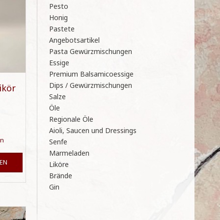
Pesto
Honig
Pastete
Angebotsartikel
Pasta Gewürzmischungen
Essige
Premium Balsamicoessige
Dips / Gewürzmischungen
ikör
Salze
Öle
Regionale Öle
Aioli, Saucen und Dressings
en
Senfe
Marmeladen
Dieses
EN
Produkt
Liköre
weist
Brände
mehrere
Gin
Varianten
auf.
Die