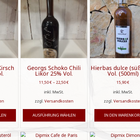
Optionen
Optionen
können
können
auf
auf
der
der
Produktseite
Produktseite
gewählt
gewählt
werden
werden
irsch
Georgs Schoko Chili
Hierbas dulce (sü
l.
Likör 25% Vol.
Vol. (500ml)
11,50
€
–
22,50
€
15,90
€
inkl. MwSt.
inkl. MwSt.
en
zzgl.
Versandkosten
zzgl.
Versandkost
Dieses
Dieses
LEN
AUSFÜHRUNG WÄHLEN
IN DEN WARENKOR
Produkt
Produkt
weist
weist
mehrere
mehrere
Varianten
Varianten