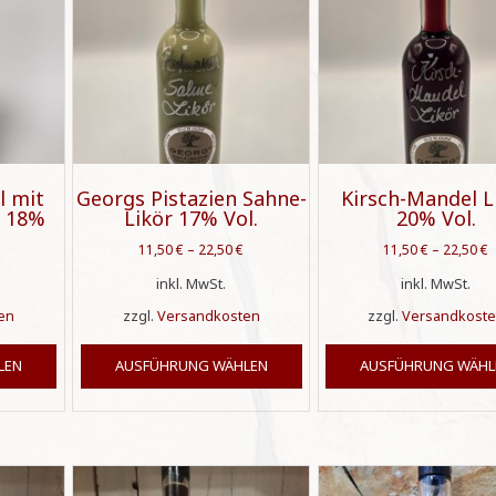
l mit
Georgs Pistazien Sahne-
Kirsch-Mandel L
r 18%
Likör 17% Vol.
20% Vol.
11,50
€
–
22,50
€
11,50
€
–
22,50
€
inkl. MwSt.
inkl. MwSt.
en
zzgl.
Versandkosten
zzgl.
Versandkost
Dieses
Dieses
LEN
AUSFÜHRUNG WÄHLEN
AUSFÜHRUNG WÄHL
Produkt
Produkt
weist
weist
mehrere
mehrere
Varianten
Varianten
auf.
auf.
Die
Die