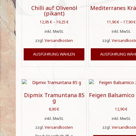
auf.
Chilli auf Olivenöl
Mediterranes Krä
Die
(pikant)
Optionen
können
12,95
€
–
19,25
€
11,90
€
–
17,90
€
auf
inkl. MwSt.
inkl. MwSt.
der
Produktseite
zzgl.
Versandkosten
zzgl.
Versandkost
gewählt
Dieses
werden
AUSFÜHRUNG WÄHLEN
AUSFÜHRUNG WÄH
Produkt
weist
mehrere
Varianten
auf.
Die
Optionen
Dipmix Tramuntana 85
Feigen Balsamico
können
g
auf
8,90
€
12,90
€
der
Produktseite
inkl. MwSt.
inkl. MwSt.
gewählt
zzgl.
Versandkosten
zzgl.
Versandkost
werden