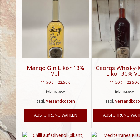
Mango Gin Likör 18%
Georgs Whisky-K
Vol.
Likör 30% Vo
11,50
€
–
22,50
€
11,50
€
–
22,50
€
inkl. MwSt.
inkl. MwSt.
zzgl.
Versandkosten
zzgl.
Versandkost
Dieses
AUSFÜHRUNG WÄHLEN
AUSFÜHRUNG WÄH
Produkt
weist
mehrere
Varianten