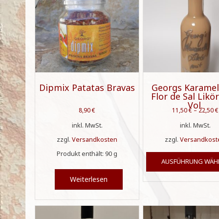
Dipmix Patatas Bravas
Georgs Karamel
Flor de Sal Likö
Vol.
8,90
€
11,50
€
–
22,50
€
inkl. MwSt.
inkl. MwSt.
zzgl.
Versandkosten
zzgl.
Versandkost
Produkt enthält: 90
g
AUSFÜHRUNG WÄH
Weiterlesen