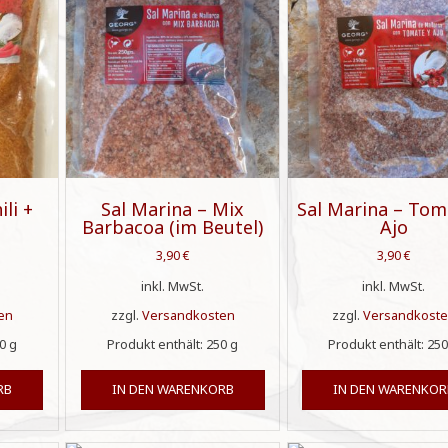
ili +
Sal Marina – Mix
Sal Marina – Tom
Barbacoa (im Beutel)
Ajo
3,90
€
3,90
€
inkl. MwSt.
inkl. MwSt.
en
zzgl.
Versandkosten
zzgl.
Versandkost
50
g
Produkt enthält: 250
g
Produkt enthält: 25
RB
IN DEN WARENKORB
IN DEN WARENKOR