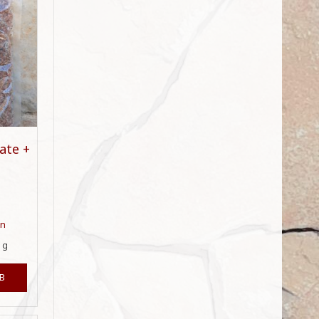
ate +
en
0
g
B