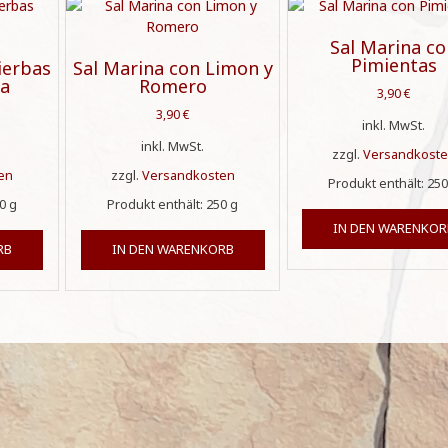
Sal Marina c
Pimientas
ierbas
Sal Marina con Limon y
ea
Romero
3,90
€
3,90
€
inkl. MwSt.
inkl. MwSt.
zzgl.
Versandkost
en
zzgl.
Versandkosten
Produkt enthält: 25
50
g
Produkt enthält: 250
g
IN DEN WARENKOR
RB
IN DEN WARENKORB