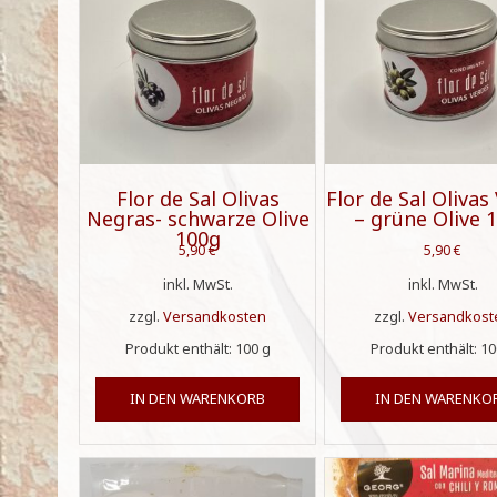
Flor de Sal Olivas
Flor de Sal Olivas
Negras- schwarze Olive
– grüne Olive 
100g
5,90
€
5,90
€
inkl. MwSt.
inkl. MwSt.
zzgl.
Versandkosten
zzgl.
Versandkost
Produkt enthält: 100
g
Produkt enthält: 1
IN DEN WARENKORB
IN DEN WARENKO