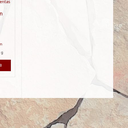
on
en
0
g
B