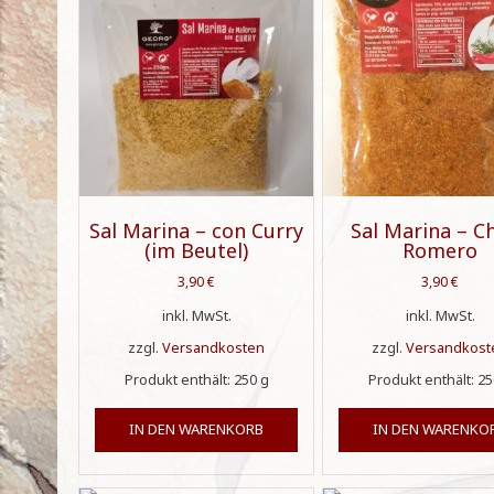
Sal Marina – con Curry
Sal Marina – Ch
(im Beutel)
Romero
3,90
€
3,90
€
inkl. MwSt.
inkl. MwSt.
zzgl.
Versandkosten
zzgl.
Versandkost
Produkt enthält: 250
g
Produkt enthält: 2
IN DEN WARENKORB
IN DEN WARENKO