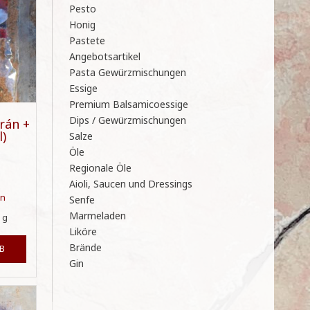
Pesto
Honig
Pastete
Angebotsartikel
Pasta Gewürzmischungen
Essige
Premium Balsamicoessige
Dips / Gewürzmischungen
rán +
l)
Salze
Öle
Regionale Öle
Aioli, Saucen und Dressings
en
Senfe
Marmeladen
0
g
Liköre
Brände
B
Gin