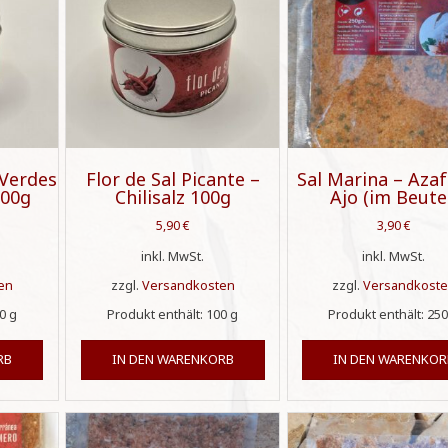
 Verdes
Flor de Sal Picante –
Sal Marina – Azaf
100g
Chilisalz 100g
Ajo (im Beute
5,90
€
3,90
€
inkl. MwSt.
inkl. MwSt.
en
zzgl.
Versandkosten
zzgl.
Versandkost
00
g
Produkt enthält: 100
g
Produkt enthält: 25
RB
IN DEN WARENKORB
IN DEN WARENKOR