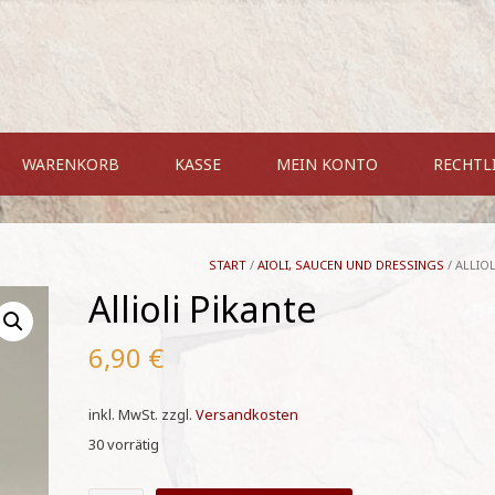
WARENKORB
KASSE
MEIN KONTO
RECHTL
START
/
AIOLI, SAUCEN UND DRESSINGS
/ ALLIO
Allioli Pikante
6,90
€
inkl. MwSt.
zzgl.
Versandkosten
30 vorrätig