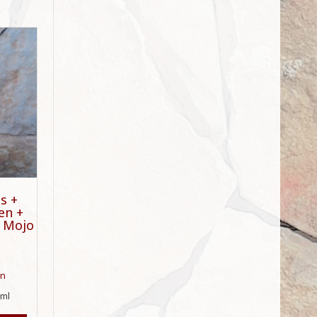
s +
en +
e Mojo
en
5
ml