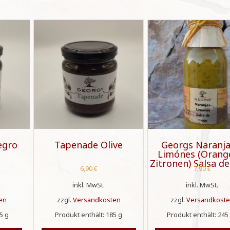
Negro
Tapenade Olive
Georgs Naranja
Limónes (Orang
Zitronen) Salsa d
6,90
€
7,90
€
inkl. MwSt.
inkl. MwSt.
en
zzgl.
Versandkosten
zzgl.
Versandkost
85
g
Produkt enthält: 185
g
Produkt enthält: 24