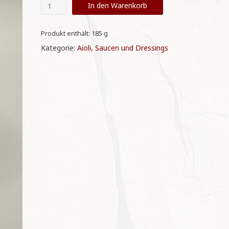
Allioli
In den Warenkorb
Pikante
Menge
Produkt enthält: 185
g
Kategorie:
Aioli, Saucen und Dressings