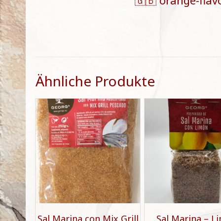
🇬🇧 orange-flav
Ähnliche Produkte
Sal Marina con Mix Grill
Sal Marina – L