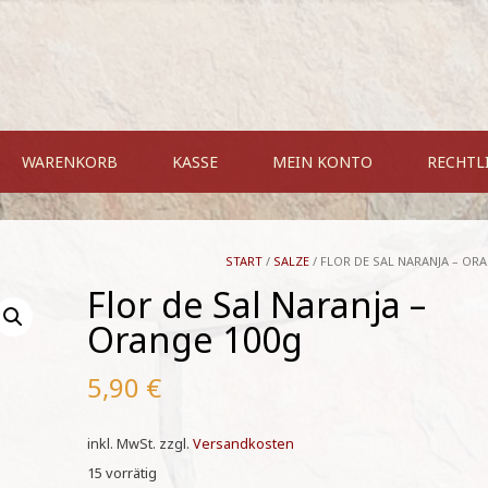
WARENKORB
KASSE
MEIN KONTO
RECHTL
START
/
SALZE
/ FLOR DE SAL NARANJA – OR
Flor de Sal Naranja –
Orange 100g
5,90
€
inkl. MwSt.
zzgl.
Versandkosten
15 vorrätig