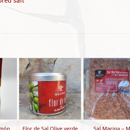
ored salt
imón
Flor de Sal Olive verde
Sal Marina – M