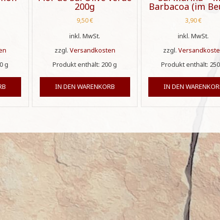
200g
Barbacoa (im Be
9,50
€
3,90
€
inkl. MwSt.
inkl. MwSt.
en
zzgl.
Versandkosten
zzgl.
Versandkost
50
g
Produkt enthält: 200
g
Produkt enthält: 25
RB
IN DEN WARENKORB
IN DEN WARENKOR