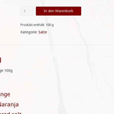
Flor
In den Warenkorb
de
Sal
Naranja
Produkt enthält: 100
g
-
Kategorie:
Salze
Orange
100g
Menge
g
nge 100g
ange
 Naranja