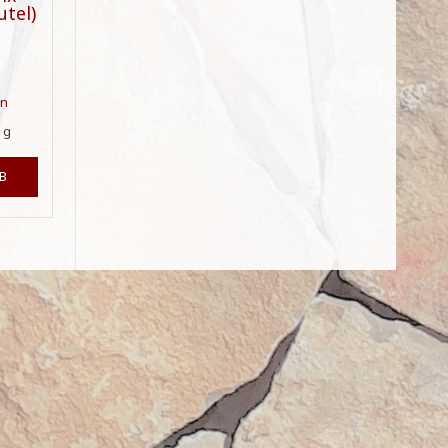
utel)
en
0
g
B