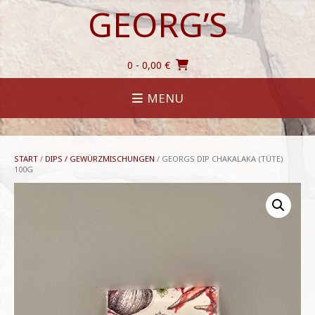
Skip
GEORG’S
to
content
0
- 0,00 €
MENU
START
/
DIPS / GEWÜRZMISCHUNGEN
/ GEORGS DIP CHAKALAKA (TÜTE)
100G