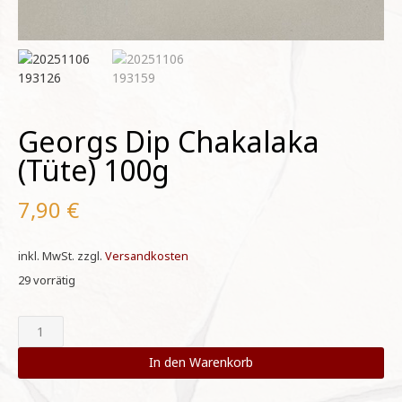
Georgs Dip Chakalaka
(Tüte) 100g
7,90
€
inkl. MwSt.
zzgl.
Versandkosten
29 vorrätig
Georgs
Dip
Chakalaka
In den Warenkorb
(Tüte)
100g