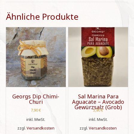
Ähnliche Produkte
Georgs Dip Chimi-
Sal Marina Para
Churi
Aguacate – Avocado
Gewürzsalz (Grob)
7,90
€
5,90
€
inkl. MwSt.
inkl. MwSt.
zzgl.
Versandkosten
zzgl.
Versandkosten