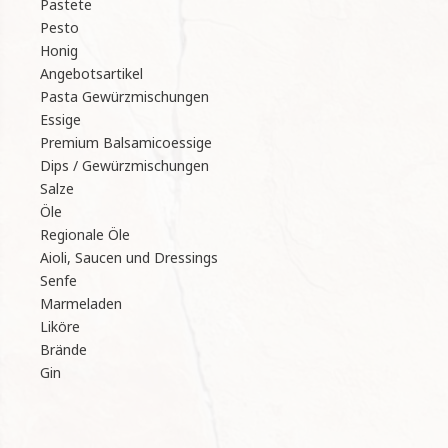
Pastete
Pesto
Honig
Angebotsartikel
Pasta Gewürzmischungen
Essige
Premium Balsamicoessige
Dips / Gewürzmischungen
Salze
Öle
Regionale Öle
Aioli, Saucen und Dressings
Senfe
Marmeladen
Liköre
Brände
Gin