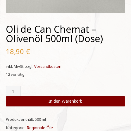
Oli de Can Chemat –
Olivenöl 500ml (Dose)
18,90
€
inkl. MwSt.
zzgl.
Versandkosten
12 vorrätig
Oli
de
Can
In den Warenkorb
Chemat
-
Olivenöl
Produkt enthält: 500
ml
500ml
Kategorie:
Regionale Öle