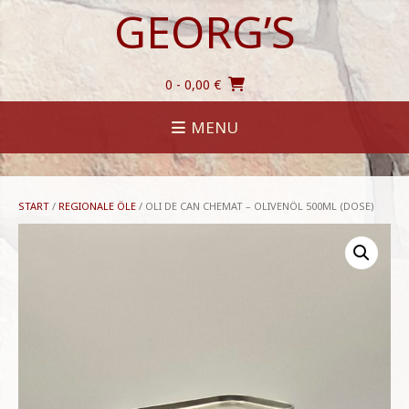
Skip
GEORG’S
to
content
0
- 0,00 €
MENU
START
/
REGIONALE ÖLE
/ OLI DE CAN CHEMAT – OLIVENÖL 500ML (DOSE)