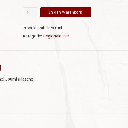
Oli
In den Warenkorb
de
Can
Chemat
Produkt enthält: 500
ml
-
Kategorie:
Regionale Öle
Olivenöl
500ml
(Flasche)
Menge
g
nöl 500ml (Flasche)