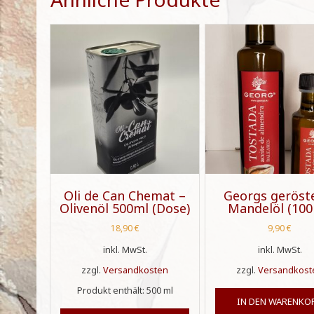
Oli de Can Chemat –
Georgs geröst
Olivenöl 500ml (Dose)
Mandelöl (100
18,90
€
9,90
€
inkl. MwSt.
inkl. MwSt.
zzgl.
Versandkosten
zzgl.
Versandkost
Produkt enthält: 500
ml
IN DEN WARENKO