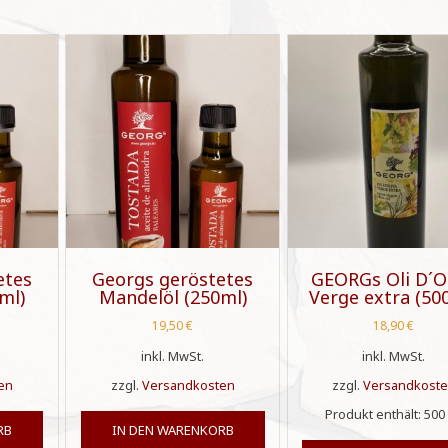
etes
Georgs geröstetes
GEORGs Oli D´O
ml)
Mandelöl (250ml)
Verge extra (50
19,50
€
18,90
€
inkl. MwSt.
inkl. MwSt.
en
zzgl.
Versandkosten
zzgl.
Versandkost
Produkt enthält: 50
RB
IN DEN WARENKORB