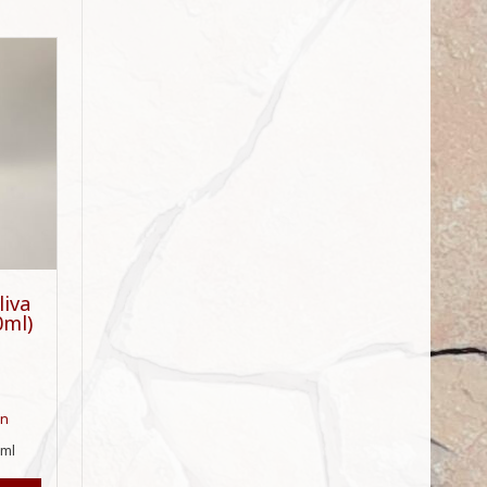
liva
0ml)
en
0
ml