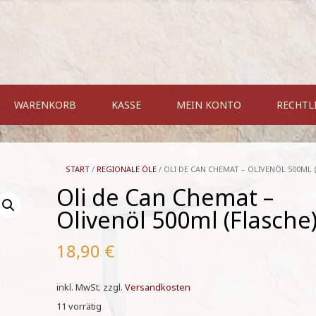
WARENKORB
KASSE
MEIN KONTO
RECHTL
START
/
REGIONALE ÖLE
/ OLI DE CAN CHEMAT – OLIVENÖL 500ML 
Oli de Can Chemat –
Olivenöl 500ml (Flasche
18,90
€
inkl. MwSt.
zzgl.
Versandkosten
11 vorrätig