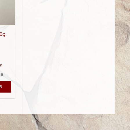
0g
en
0
g
B