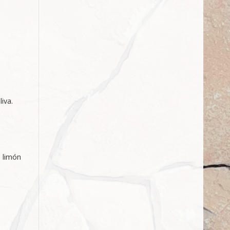
iva.
, limón