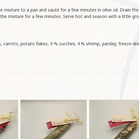
 mixture to a pan and sauté for a few minutes in olive oil. Drain th
h the mixture for a few minutes. Serve hot and season with a little gr
 carrots, potato flakes, 9 % zucchini, 4 % shrimp, parsley, freeze-dri