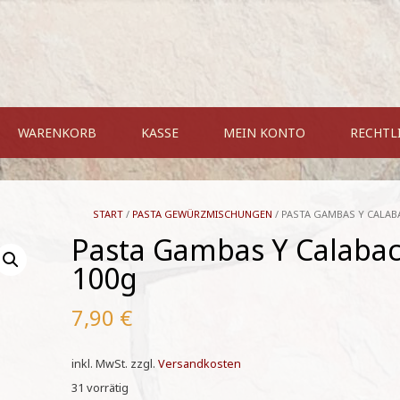
WARENKORB
KASSE
MEIN KONTO
RECHTL
START
/
PASTA GEWÜRZMISCHUNGEN
/ PASTA GAMBAS Y CALAB
Pasta Gambas Y Calabac
100g
7,90
€
inkl. MwSt.
zzgl.
Versandkosten
31 vorrätig