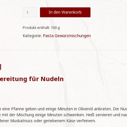
Pasta
In den Warenkorb
Gambas
Y
Calabacin
Produkt enthält: 100
g
100g
Kategorie:
Pasta Gewürzmischungen
Menge
g
ereitung für Nudeln
n eine Pfanne geben und einige Minuten in Olivenöl anbraten. Die Nu
e mit der Mischung einige Minuten schwenken. Heiß servieren und na
lener Muskatnuss oder geriebenem Käse verfeinern.