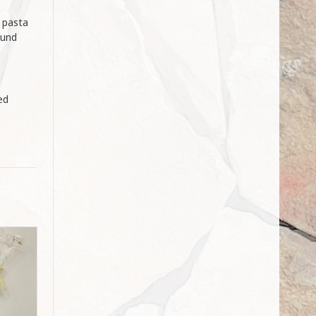
e pasta
ound
ed