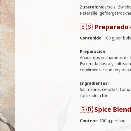
Zutaten:
Meersalz, Zwiebe
Petersilie, gefriergetrockne
🇪🇸
Preparado 
Contenido:
100 g por bol
Preparación:
Añadir dos cucharadas de l
Escurrir la pasta y saltear
condimentar con un poco 
Ingredientes:
Sal marina, cebollas, toma
liofilizado, chile.
🇬🇧
Spice Blend
Content:
100 g per bag