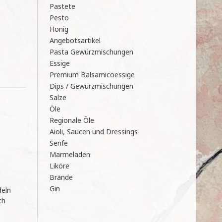
Pastete
Pesto
Honig
Angebotsartikel
Pasta Gewürzmischungen
Essige
Premium Balsamicoessige
Dips / Gewürzmischungen
Salze
Öle
Regionale Öle
Aioli, Saucen und Dressings
Senfe
Marmeladen
Liköre
Brände
Gin
deln
ch