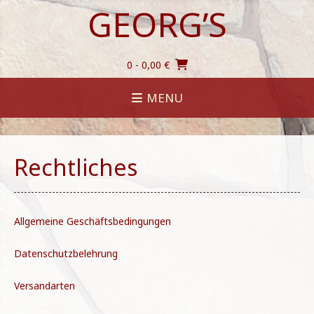
Skip
GEORG’S
to
content
0
- 0,00 €
MENU
Rechtliches
Allgemeine Geschäftsbedingungen
Datenschutzbelehrung
Versandarten