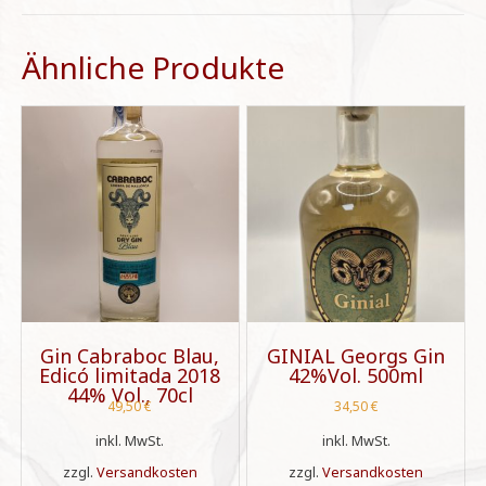
Ähnliche Produkte
Gin Cabraboc Blau,
GINIAL Georgs Gin
Edicó limitada 2018
42%Vol. 500ml
44% Vol., 70cl
49,50
€
34,50
€
inkl. MwSt.
inkl. MwSt.
zzgl.
Versandkosten
zzgl.
Versandkosten