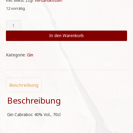
inkl. MwSt.
zzgl.
Versandkosten
12 vorrätig
Gin
Cabraboc
40%
In den Warenkorb
Vol.,
70cl
Menge
Kategorie:
Gin
Beschreibung
Beschreibung
Gin Cabraboc 40% Vol., 70cl