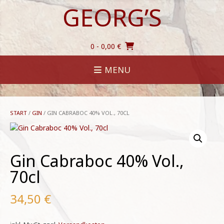
Skip
GEORG’S
to
content
0
- 0,00 €
MENU
START
/
GIN
/ GIN CABRABOC 40% VOL., 70CL
Gin Cabraboc 40% Vol.,
70cl
34,50
€