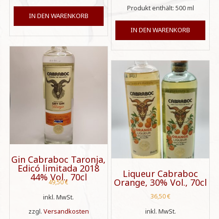
Produkt enthält: 500
ml
IN DEN WARENKORB
IN DEN WARENKORB
Gin Cabraboc Taronja,
Edicó limitada 2018
Liqueur Cabraboc
44% Vol., 70cl
Orange, 30% Vol., 70cl
49,50
€
36,50
€
inkl. MwSt.
zzgl.
Versandkosten
inkl. MwSt.