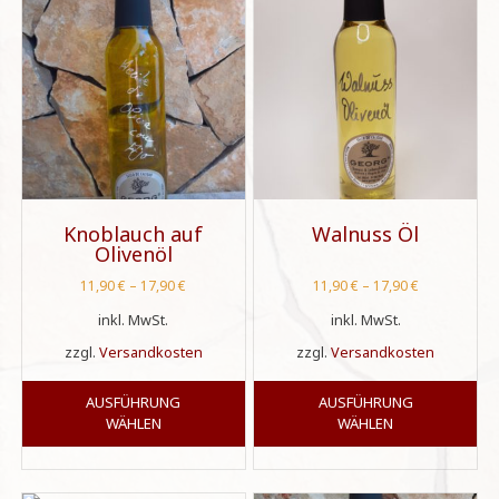
Knoblauch auf
Walnuss Öl
Olivenöl
11,90
€
–
17,90
€
11,90
€
–
17,90
€
inkl. MwSt.
inkl. MwSt.
zzgl.
Versandkosten
zzgl.
Versandkosten
Dieses
Di
AUSFÜHRUNG
AUSFÜHRUNG
Produkt
Pr
WÄHLEN
WÄHLEN
weist
wei
mehrere
me
Varianten
Var