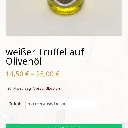
weißer Trüffel auf
Olivenöl
14,50
€
–
25,00
€
inkl. MwSt.
zzgl.
Versandkosten
Inhalt
weißer
Trüffel