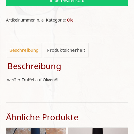
In den Warenkorb
auf
Olivenöl
Artikelnummer:
n. a.
Kategorie:
Öle
Menge
Beschreibung
Produktsicherheit
Beschreibung
weißer Trüffel auf Olivenöl
Ähnliche Produkte