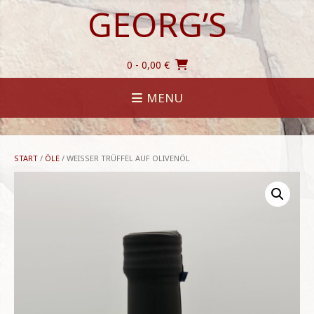
Skip
GEORG’S
to
content
0
- 0,00 €
MENU
START
/
ÖLE
/ WEISSER TRÜFFEL AUF OLIVENÖL