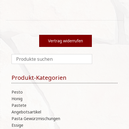
werden
auf
Di
Op
kö
auf
der
Vertrag widerrufen
Pro
ge
we
Produkt-Kategorien
Pesto
Honig
Pastete
Angebotsartikel
Pasta Gewürzmischungen
Essige